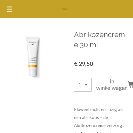
Ga
direct
naar
de
Abrikozencrem
hoofdinhoud
e 30 ml
€ 29,50
In
winkelwagen
Fluweelzacht en rozig als
een abrikoos – de
Abrikozencrème verzorgt