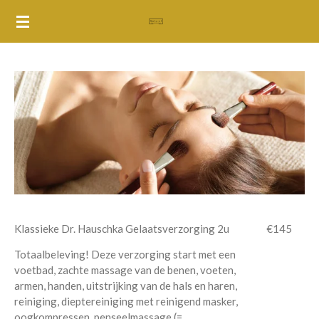
Ga
direct
naar
de
hoofdinhoud
Klassieke Dr. Hauschka Gelaatsverzorging 2u
€145
Totaalbeleving! Deze verzorging start met een
voetbad, zachte massage van de benen, voeten,
armen, handen, uitstrijking van de hals en haren,
reiniging, dieptereiniging met reinigend masker,
oogkompressen, penseelmassage (=